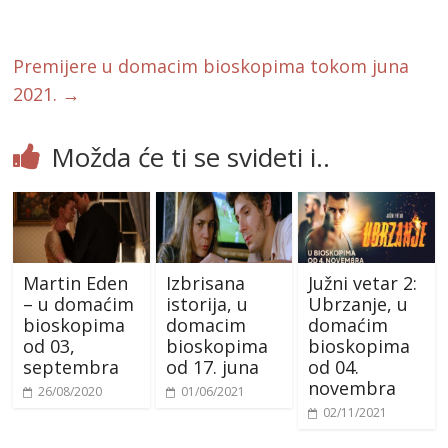
o
k
Premijere u domacim bioskopima tokom juna
2021.
→
Možda će ti se svideti i..
Martin Eden
Izbrisana
Južni vetar 2:
– u domaćim
istorija, u
Ubrzanje, u
bioskopima
domacim
domaćim
od 03,
bioskopima
bioskopima
septembra
od 17. juna
od 04.
novembra
26/08/2020
01/06/2021
02/11/2021