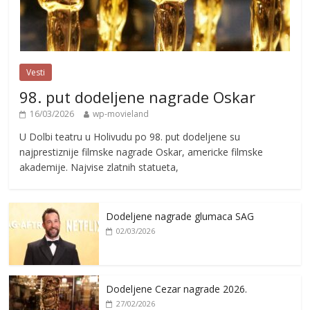
Vesti
98. put dodeljene nagrade Oskar
16/03/2026
wp-movieland
U Dolbi teatru u Holivudu po 98. put dodeljene su
najprestiznije filmske nagrade Oskar, americke filmske
akademije. Najvise zlatnih statueta,
Dodeljene nagrade glumaca SAG
02/03/2026
Dodeljene Cezar nagrade 2026.
27/02/2026