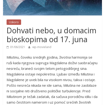
Uskoro
Dohvati nebo, u domacim
bioskopima od 17. juna
01/06/2021
wp-movieland
Milutinu, čoveku srednjih godina, životna harmonija se
ruši kada njegova supruga Magdalena doživi saobraćajnu
nesreću, braneći svojim telom petogodišnjeg sina.
Magdalena ostaje nepokretna. Ljubav između Milutina i
Magdalene je uvek bila na visokom nivou, takva i ostaje.
Pošto nesreća nikada ne ide sama, Milutina ne zaobilaze
ni socijalne niti društveno političke turbulencije. Pred
Milutinom je težak zadatak, da sačuva porodičnu idilu i da
samo čestitom namerom i uz pomoć srećnih životnih