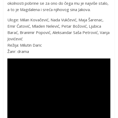
okolnosti pobrine se za ono do čega mu je najviše stalo,
a to je Magdalena i sreća njihovog sina Jakova.
Uloge: Milan Kovačević, Nada Vukčević, Maja Šarenac,
Emir Ćatović, Mladen Nelević, Petar Božović, Ljubica
Barać, Branimir Popović, Aleksandar Saša Petrović, Vanja
Jovićević
Režija: Milutin Daric
Žanr: drama