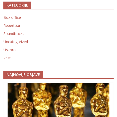
KATEGORIJE
Box office
Repertoar
Soundtracks
Uncategorized
Uskoro
Vesti
NAJNOVIJE OBJAVE