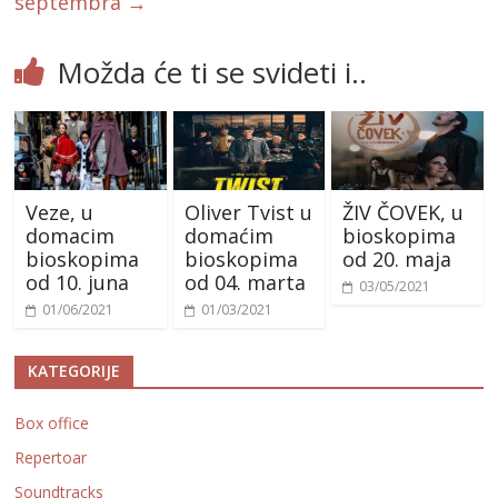
septembra
→
Možda će ti se svideti i..
Veze, u
Oliver Tvist u
ŽIV ČOVEK, u
domacim
domaćim
bioskopima
bioskopima
bioskopima
od 20. maja
od 10. juna
od 04. marta
03/05/2021
01/06/2021
01/03/2021
KATEGORIJE
Box office
Repertoar
Soundtracks