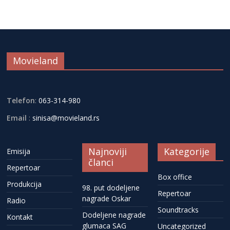
Movieland
Telefon
:
063-314-980
Email
:
sinisa@movieland.rs
Najnoviji
Kategorije
Emisija
članci
Repertoar
Box office
Produkcija
98. put dodeljene
Repertoar
nagrade Oskar
Radio
Soundtracks
Dodeljene nagrade
Kontakt
glumaca SAG
Uncategorized