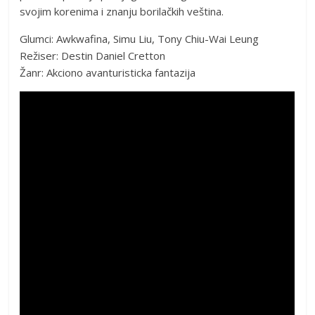
svojim korenima i znanju borilačkih veština.
Glumci: Awkwafina, Simu Liu, Tony Chiu-Wai Leung
Režiser: Destin Daniel Cretton
Žanr: Akciono avanturisticka fantazija