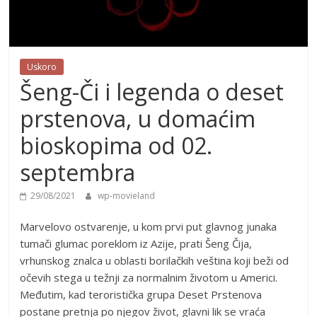
Uskoro
Šeng-Či i legenda o deset
prstenova, u domaćim
bioskopima od 02.
septembra
29/08/2021
wp-movieland
Marvelovo ostvarenje, u kom prvi put glavnog junaka
tumači glumac poreklom iz Azije, prati Šeng Čija,
vrhunskog znalca u oblasti borilačkih veština koji beži od
očevih stega u težnji za normalnim životom u Americi.
Međutim, kad teroristička grupa Deset Prstenova
postane pretnja po njegov život, glavni lik se vraća