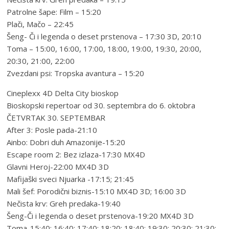
Patrolne šape: Film – 15:20
Plači, Mačo – 22:45
Šeng- Či i legenda o deset prstenova – 17:30 3D, 20:10
Toma – 15:00, 16:00, 17:00, 18:00, 19:00, 19:30, 20:00,
20:30, 21:00, 22:00
Zvezdani psi: Tropska avantura – 15:20
Cineplexx 4D Delta City bioskop
Bioskopski repertoar od 30. septembra do 6. oktobra
ČETVRTAK 30. SEPTEMBAR
After 3: Posle pada-21:10
Ainbo: Dobri duh Amazonije-15:20
Escape room 2: Bez izlaza-17:30 MX4D
Glavni Heroj-22:00 MX4D 3D
Mafijaški sveci Njuarka -17:15; 21:45
Mali šef: Porodični biznis-15:10 MX4D 3D; 16:00 3D
Nečista krv: Greh predaka-19:40
Šeng-Či i legenda o deset prstenova-19:20 MX4D 3D
Toma-15:40; 16:40; 17:40; 18:20; 18:40; 19:30; 20:30; 21:30;