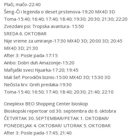
Plači, mačo-22:40
Šeng-Či i legenda o deset prstenova-19:20 MX4D 3D
Toma-15:40; 16:40; 17:40; 18:40; 19:30; 20:30; 21:30; 22:20
Zvezdani psi: Tropska avantura- 15:50
SREDA 6. OKTOBAR
Nije vreme za umiranje-17:30 MX4D 3D; 20:00 3D; 20:45
MX4D 3D; 21:30
After 3: Posle pada-17:15
Ainbo: Dobri duh Amazonije-15:20
Mafijaški sveci Njuarka-17:20; 19:45
Mali šef: Porodični biznis-15:00 MX4D 3D; 15:30 3D
Nečista krv: Greh predaka-19:30
Toma-15:40; 16:50; 17:40; 18:40; 20:30; 21:40; 22:10
Cineplexx BEO Shopping Center bioskop
Bioskopski repertoar od 30. septembra do 6. oktobra
ČETVRTAK 30. SEPTEMBAR/PETAK 1. OKTOBAR/
PONEDELJAK 4. OKTOBAR/ UTORAK 5. OKTOBAR
After 3: Posle pada-17:45; 21:40