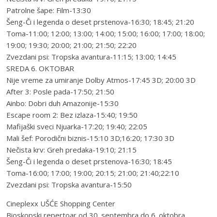
Patrolne šape: Film-13:30
Šeng-Či i legenda o deset prstenova-16:30; 18:45; 21:20
Toma-11:00; 12:00; 13:00; 14:00; 15:00; 16:00; 17:00; 18:00;
19:00; 19:30; 20:00; 21:00; 21:50; 22:20
Zvezdani psi: Tropska avantura-11:15; 13:00; 14:45
SREDA 6. OKTOBAR
Nije vreme za umiranje Dolby Atmos-17:45 3D; 20:00 3D
After 3: Posle pada-17:50; 21:50
Ainbo: Dobri duh Amazonije-15:30
Escape room 2: Bez izlaza-15:40; 19:50
Mafijaški sveci Njuarka-17:20; 19:40; 22:05
Mali šef: Porodični biznis-15:10 3D;16:20; 17:30 3D
Nečista krv: Greh predaka-19:10; 21:15
Šeng-Či i legenda o deset prstenova-16:30; 18:45
Toma-16:00; 17:00; 19:00; 20:15; 21:00; 21:40;22:10
Zvezdani psi: Tropska avantura-15:50
Cineplexx UŠĆE Shopping Center
Bioskopski repertoar od 30. septembra do 6. oktobra