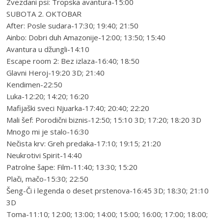
Zvezdani psi: Tropska avantura-15:00
SUBOTA 2. OKTOBAR
After: Posle sudara-17:30; 19:40; 21:50
Ainbo: Dobri duh Amazonije-12:00; 13:50; 15:40
Avantura u džungli-14:10
Escape room 2: Bez izlaza-16:40; 18:50
Glavni Heroj-19:20 3D; 21:40
Kendimen-22:50
Luka-12:20; 14:20; 16:20
Mafijaški sveci Njuarka-17:40; 20:40; 22:20
Mali šef: Porodični biznis-12:50; 15:10 3D; 17:20; 18:20 3D
Mnogo mi je stalo-16:30
Nečista krv: Greh predaka-17:10; 19:15; 21:20
Neukrotivi Spirit-14:40
Patrolne šape: Film-11:40; 13:30; 15:20
Plači, mačo-15:30; 22:50
Šeng-Či i legenda o deset prstenova-16:45 3D; 18:30; 21:10
3D
Toma-11:10; 12:00; 13:00; 14:00; 15:00; 16:00; 17:00; 18:00;