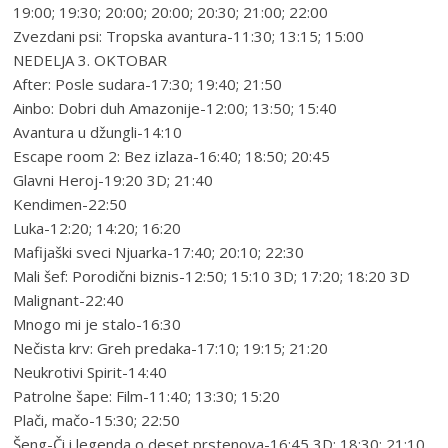
19:00; 19:30; 20:00; 20:00; 20:30; 21:00; 22:00
Zvezdani psi: Tropska avantura-11:30; 13:15; 15:00
NEDELJA 3. OKTOBAR
After: Posle sudara-17:30; 19:40; 21:50
Ainbo: Dobri duh Amazonije-12:00; 13:50; 15:40
Avantura u džungli-14:10
Escape room 2: Bez izlaza-16:40; 18:50; 20:45
Glavni Heroj-19:20 3D; 21:40
Kendimen-22:50
Luka-12:20; 14:20; 16:20
Mafijaški sveci Njuarka-17:40; 20:10; 22:30
Mali šef: Porodični biznis-12:50; 15:10 3D; 17:20; 18:20 3D
Malignant-22:40
Mnogo mi je stalo-16:30
Nečista krv: Greh predaka-17:10; 19:15; 21:20
Neukrotivi Spirit-14:40
Patrolne šape: Film-11:40; 13:30; 15:20
Plači, mačo-15:30; 22:50
Šeng-Či i legenda o deset prstenova-16:45 3D; 18:30; 21:10