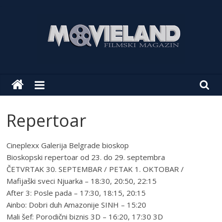
Skip
to
content
Movieland
Movieland
Jedinstven
Repertoar
filmski
dozivljaj
Cineplexx Galerija Belgrade bioskop
Bioskopski repertoar od 23. do 29. septembra
ČETVRTAK 30. SEPTEMBAR / PETAK 1. OKTOBAR /
Mafijaški sveci Njuarka – 18:30, 20:50, 22:15
After 3: Posle pada – 17:30, 18:15, 20:15
Ainbo: Dobri duh Amazonije SINH – 15:20
Mali šef: Porodični biznis 3D – 16:20, 17:30 3D