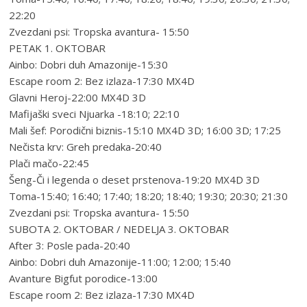
22:20
Zvezdani psi: Tropska avantura- 15:50
PETAK 1. OKTOBAR
Ainbo: Dobri duh Amazonije-15:30
Escape room 2: Bez izlaza-17:30 MX4D
Glavni Heroj-22:00 MX4D 3D
Mafijaški sveci Njuarka -18:10; 22:10
Mali šef: Porodični biznis-15:10 MX4D 3D; 16:00 3D; 17:25
Nečista krv: Greh predaka-20:40
Plači mačo-22:45
Šeng-Či i legenda o deset prstenova-19:20 MX4D 3D
Toma-15:40; 16:40; 17:40; 18:20; 18:40; 19:30; 20:30; 21:30
Zvezdani psi: Tropska avantura- 15:50
SUBOTA 2. OKTOBAR / NEDELJA 3. OKTOBAR
After 3: Posle pada-20:40
Ainbo: Dobri duh Amazonije-11:00; 12:00; 15:40
Avanture Bigfut porodice-13:00
Escape room 2: Bez izlaza-17:30 MX4D