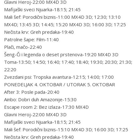
Glavni Heroj-22:00 MX4D 3D
Mafijaški sveci Njuarka-18:15; 21:45
Mali šef: Porodični biznis-11:00 MX4D 3D; 12:30; 13:10
MX4D; 13:45 3D; 14:45; 15:20 MX4D 3D; 16:00 3D; 17:25
Nečista krv: Greh predaka-19:40
Patrolne šape: Film-11:40
Plači, mačo-22:40
Šeng-Či i legenda o deset prstenova-19:20 MX4D 3D
Toma-13:50; 14:50; 16:40; 17:40; 18:40; 19:30; 20:30; 21:30;
22:20
Zvezdani psi: Tropska avantura-12:15; 14:00; 17:00
PONEDELJAK 4. OKTOBAR / UTORAK 5. OKTOBAR
After 3: Posle pada-20:40
Ainbo: Dobri duh Amazonije-15:30
Escape room 2: Bez izlaza-17:30 MX4D
Glavni Heroj-22:00 MX4D 3D
Mafijaški sveci Njuarka-18:15; 21:45
Mali šef: Porodični biznis-15:10 MX4D 3D; 16:00 3D; 17:25
Nečista krv: Greh predaka-19:40