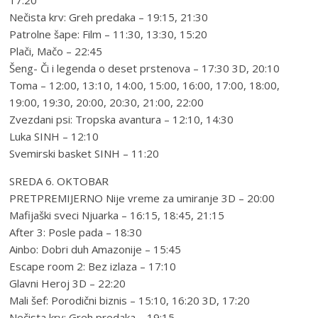
17:20
Nečista krv: Greh predaka – 19:15, 21:30
Patrolne šape: Film – 11:30, 13:30, 15:20
Plači, Mačo – 22:45
Šeng- Či i legenda o deset prstenova – 17:30 3D, 20:10
Toma – 12:00, 13:10, 14:00, 15:00, 16:00, 17:00, 18:00,
19:00, 19:30, 20:00, 20:30, 21:00, 22:00
Zvezdani psi: Tropska avantura – 12:10, 14:30
Luka SINH – 12:10
Svemirski basket SINH – 11:20
SREDA 6. OKTOBAR
PRETPREMIJERNO Nije vreme za umiranje 3D – 20:00
Mafijaški sveci Njuarka – 16:15, 18:45, 21:15
After 3: Posle pada – 18:30
Ainbo: Dobri duh Amazonije – 15:45
Escape room 2: Bez izlaza – 17:10
Glavni Heroj 3D – 22:20
Mali šef: Porodični biznis – 15:10, 16:20 3D, 17:20
Nečista krv: Greh predaka – 19:15