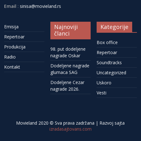
Email
:
sinisa@movieland.rs
Najnoviji
Kategorije
Emisija
članci
Repertoar
Box office
Produkcija
98. put dodeljene
Repertoar
nagrade Oskar
Radio
Soundtracks
Dodeljene nagrade
Kontakt
glumaca SAG
Uncategorized
Dodeljene Cezar
Uskoro
nagrade 2026.
Vesti
Movieland 2020 © Sva prava zadržana | Razvoj sajta
izradasajtovans.com