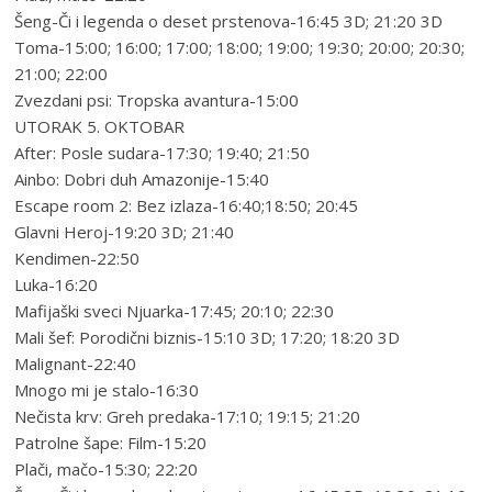
Šeng-Či i legenda o deset prstenova-16:45 3D; 21:20 3D
Toma-15:00; 16:00; 17:00; 18:00; 19:00; 19:30; 20:00; 20:30;
21:00; 22:00
Zvezdani psi: Tropska avantura-15:00
UTORAK 5. OKTOBAR
After: Posle sudara-17:30; 19:40; 21:50
Ainbo: Dobri duh Amazonije-15:40
Escape room 2: Bez izlaza-16:40;18:50; 20:45
Glavni Heroj-19:20 3D; 21:40
Kendimen-22:50
Luka-16:20
Mafijaški sveci Njuarka-17:45; 20:10; 22:30
Mali šef: Porodični biznis-15:10 3D; 17:20; 18:20 3D
Malignant-22:40
Mnogo mi je stalo-16:30
Nečista krv: Greh predaka-17:10; 19:15; 21:20
Patrolne šape: Film-15:20
Plači, mačo-15:30; 22:20