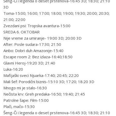
Šeng-Či i legenda o deset prstenova-16:45 3D; 18:30; 21:10
3D
Toma-15:00; 16:00; 17:00; 18:00; 19:00; 19:30; 20:00; 20:30;
21:00; 22:00
Zvezdani psi: Tropska avantura-15:00
SREDA 6. OKTOBAR
Nije vreme za umiranje- 19:00 3D; 20:00 3D
After: Posle sudara-17:30; 21:50
Ainbo: Dobri duh Amazonije-15:40
Escape room 2: Bez izlaza-16:40;18:50
Glavni Heroj-19:20 3D; 21:40
Luka-16:20
Mafijaški sveci Njuarka-17:40; 20:45; 22:20
Mali šef: Porodični biznis-15:10 3D; 17:20; 18:20 3D
Mnogo mi je stalo-16:30
Nečista krv: Greh predaka-16:50; 19:40; 21:45
Patrolne šape: Film-15:00
Plači, mačo-15:30
Šeng-Či i legenda o deset prstenova-16:45 3D; 18:30; 21:10