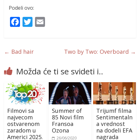
Podeli ovo:
F
T
E
ac
w
m
e
itt
ai
b
er
l
←
Bad hair
Two by Two: Overboard
→
o
o
Možda će ti se svideti i..
k
Filmovi sa
Summer of
Trijumf filma
najvecom
85 Novi film
Sentimentaln
ostvarenom
Fransoa
a vrednost
zaradom u
Ozona
na dodeli EFA
Americi 2025.
nagrada
26/06/2020