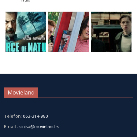
radio
Movieland
Telefon
:
063-314-980
Email
:
sinisa@movieland.rs