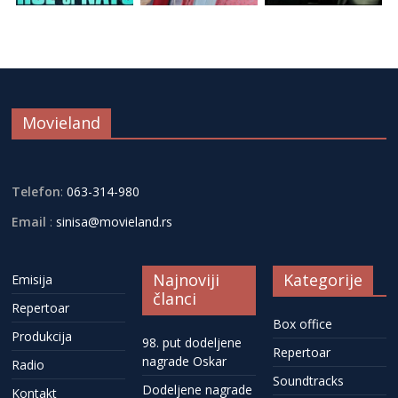
Movieland
Telefon
:
063-314-980
Email
:
sinisa@movieland.rs
Najnoviji
Kategorije
Emisija
članci
Repertoar
Box office
Produkcija
98. put dodeljene
Repertoar
nagrade Oskar
Radio
Soundtracks
Dodeljene nagrade
Kontakt