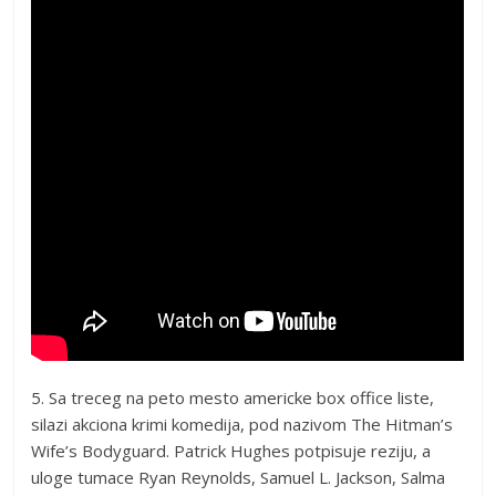
5. Sa treceg na peto mesto americke box office liste,
silazi akciona krimi komedija, pod nazivom The Hitman’s
Wife’s Bodyguard. Patrick Hughes potpisuje reziju, a
uloge tumace Ryan Reynolds, Samuel L. Jackson, Salma