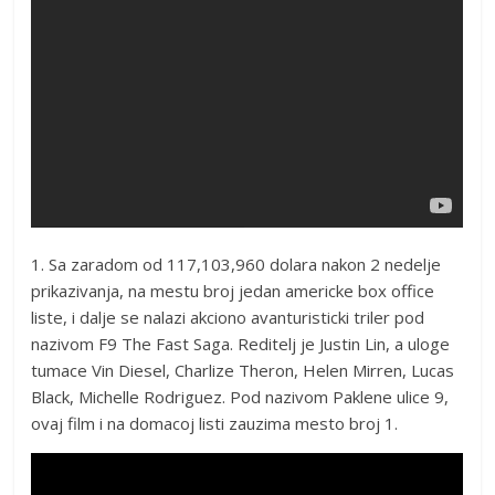
1. Sa zaradom od 117,103,960 dolara nakon 2 nedelje
prikazivanja, na mestu broj jedan americke box office
liste, i dalje se nalazi akciono avanturisticki triler pod
nazivom F9 The Fast Saga. Reditelj je Justin Lin, a uloge
tumace Vin Diesel, Charlize Theron, Helen Mirren, Lucas
Black, Michelle Rodriguez. Pod nazivom Paklene ulice 9,
ovaj film i na domacoj listi zauzima mesto broj 1.