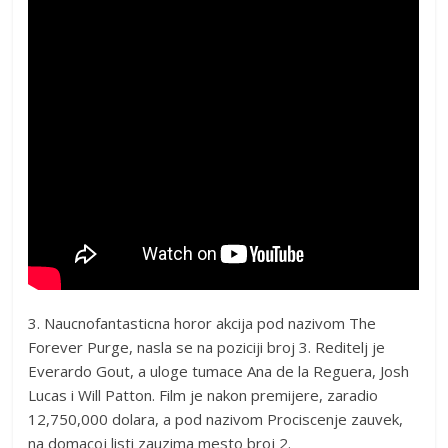
3. Naucnofantasticna horor akcija pod nazivom The
Forever Purge, nasla se na poziciji broj 3. Reditelj je
Everardo Gout, a uloge tumace Ana de la Reguera, Josh
Lucas i Will Patton. Film je nakon premijere, zaradio
12,750,000 dolara, a pod nazivom Prociscenje zauvek,
na domacoj listi zauzima mesto broj 2.