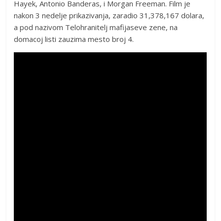
Hayek, Antonio Banderas, i Morgan Freeman. Film je
nakon 3 nedelje prikazivanja, zaradio 31,378,167 dolara,
a pod nazivom Telohranitelj mafijaseve zene, na
domacoj listi zauzima mesto broj 4.