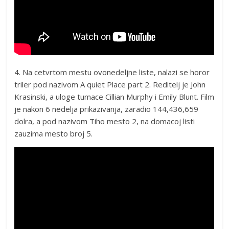
4. Na cetvrtom mestu ovonedeljne liste, nalazi se horor
triler pod nazivom A quiet Place part 2. Reditelj je John
Krasinski, a uloge tumace Cillian Murphy i Emily Blunt. Film
je nakon 6 nedelja prikazivanja, zaradio 144,436,659
dolra, a pod nazivom Tiho mesto 2, na domacoj listi
zauzima mesto broj 5.