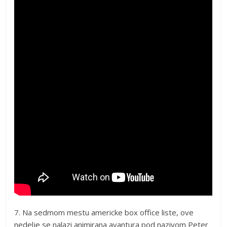
7. Na sedmom mestu americke box office liste, ove
nedelje se nalazi animirana avantura pod nazivom Peter