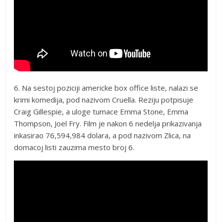
6. Na sestoj poziciji americke box office liste, nalazi se
krimi komedija, pod nazivom Cruella. Reziju potpisuje
Craig Gillespie, a uloge tumace Emma Stone, Emma
Thompson, Joel Fry. Film je nakon 6 nedelja prikazivanja
inkasirao 76,594,984 dolara, a pod nazivom Zlica, na
domacoj listi zauzima mesto broj 6.