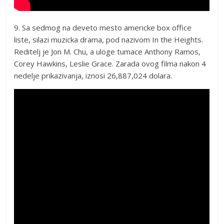
9. Sa sedmog na deveto mesto americke box office
liste, silazi muzicka drama, pod nazivom In the Heights.
Reditelj je Jon M. Chu, a uloge tumace Anthony Ramos,
Corey Hawkins, Leslie Grace. Zarada ovog filma nakon 4
nedelje prikazivanja, iznosi 26,887,024 dolara.