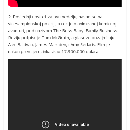
2. Poslednji novitet za ovu nedelju, nasao se na
vicesampionskoj poziciji, a rec je o animiranoj komicnoj
avanturi, pod nazivom The Boss Baby: Family Business.
Reziju potpisuje Tom McGrath, a glasove pozajmljuju
Alec Baldwin, James Marsden, i Amy Sedaris. Film je
nakon premijere, inkasirao 17,300,000 dolara