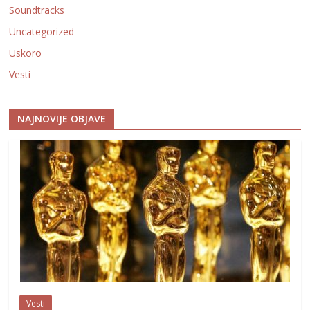
Soundtracks
Uncategorized
Uskoro
Vesti
NAJNOVIJE OBJAVE
Vesti