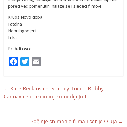
pored vec pomenutih, nalaze se i sledeci filmovi:
Kruds Novo doba
Fatalna
Neprilagodjeni
Luka
Podeli ovo:
F
T
E
ac
w
m
e
itt
ai
b
er
l
←
Kate Beckinsale, Stanley Tucci i Bobby
o
Cannavale u akcionoj komediji Jolt
o
k
Počinje snimanje filma i serije Oluja
→