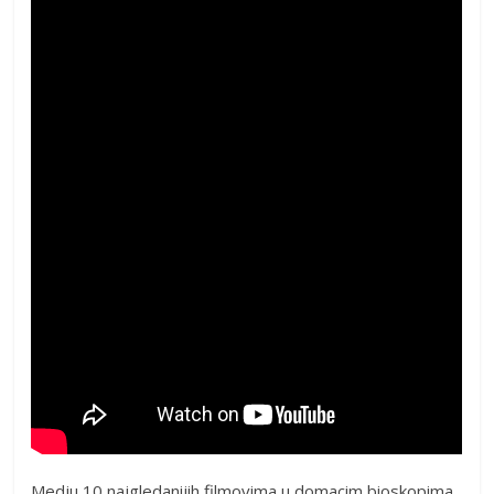
Medju 10 najgledanijih filmovima u domacim bioskopima,