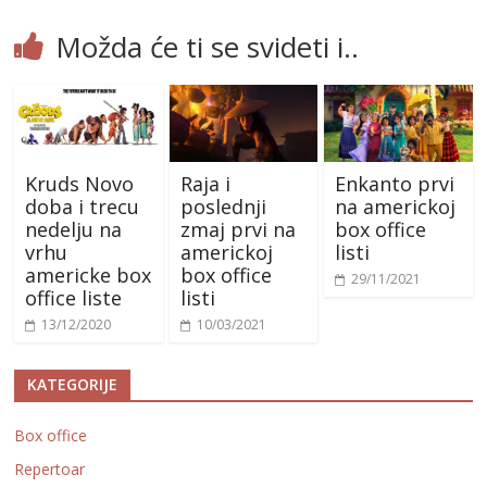
Možda će ti se svideti i..
Kruds Novo
Raja i
Enkanto prvi
doba i trecu
poslednji
na americkoj
nedelju na
zmaj prvi na
box office
vrhu
americkoj
listi
americke box
box office
29/11/2021
office liste
listi
13/12/2020
10/03/2021
KATEGORIJE
Box office
Repertoar