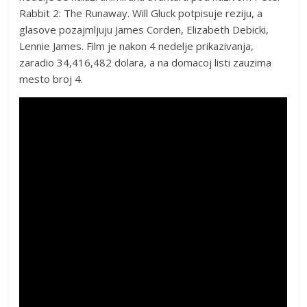
Rabbit 2: The Runaway. Will Gluck potpisuje reziju, a
glasove pozajmljuju James Corden, Elizabeth Debicki,
Lennie James. Film je nakon 4 nedelje prikazivanja,
zaradio 34,416,482 dolara, a na domacoj listi zauzima
mesto broj 4.