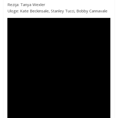
Rezija: Tanya Wexler
Uloge: Kate Beckinsale, Stanley Tucci, Bobby Cannavale