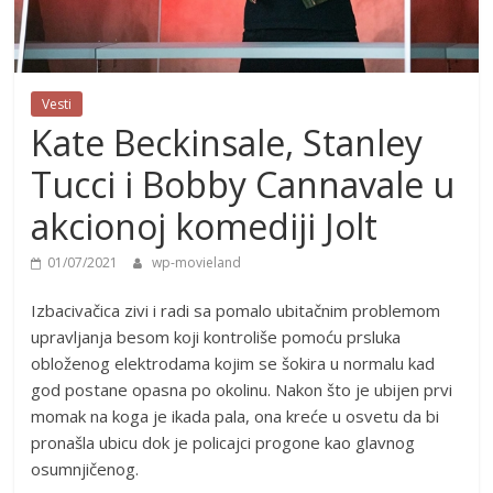
Vesti
Kate Beckinsale, Stanley
Tucci i Bobby Cannavale u
akcionoj komediji Jolt
01/07/2021
wp-movieland
Izbacivačica zivi i radi sa pomalo ubitačnim problemom
upravljanja besom koji kontroliše pomoću prsluka
obloženog elektrodama kojim se šokira u normalu kad
god postane opasna po okolinu. Nakon što je ubijen prvi
momak na koga je ikada pala, ona kreće u osvetu da bi
pronašla ubicu dok je policajci progone kao glavnog
osumnjičenog.