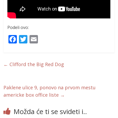
Podeli ovo:
F
T
E
ac
w
m
e
itt
ai
b
er
l
←
Clifford the Big Red Dog
o
o
k
Paklene ulice 9, ponovo na prvom mestu
americke box office liste
→
Možda će ti se svideti i..