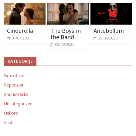
Cinderella
The Boys in
Antebellum
the Band
01/07/2021
25/06/2020
03/09/2020
KATEGORIJE
Box office
Repertoar
Soundtracks
Uncategorized
Uskoro
Vesti