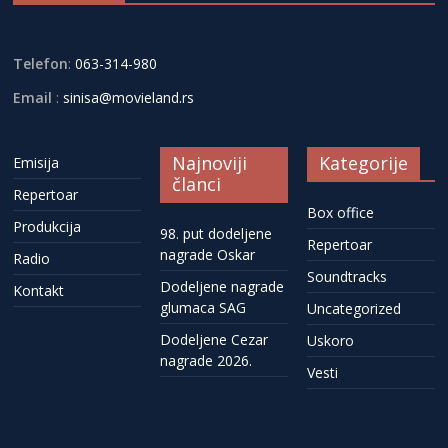
Telefon
:
063-314-980
Email
:
sinisa@movieland.rs
Najnoviji
Kategorije
Emisija
članci
Repertoar
Box office
Produkcija
98. put dodeljene
Repertoar
nagrade Oskar
Radio
Soundtracks
Dodeljene nagrade
Kontakt
glumaca SAG
Uncategorized
Dodeljene Cezar
Uskoro
nagrade 2026.
Vesti