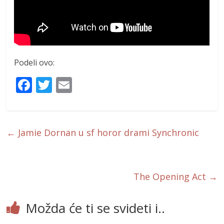
Podeli ovo:
F
T
E
ac
w
m
e
itt
ai
b
er
l
←
Jamie Dornan u sf horor drami Synchronic
o
o
k
The Opening Act
→
Možda će ti se svideti i..