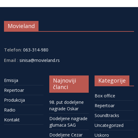
Movieland
Telefon
:
063-314-980
Email
:
sinisa@movieland.rs
Najnoviji
Kategorije
Emisija
članci
Repertoar
Box office
Produkcija
98. put dodeljene
Repertoar
nagrade Oskar
Radio
Soundtracks
Dodeljene nagrade
Kontakt
glumaca SAG
Uncategorized
Dodeljene Cezar
Uskoro