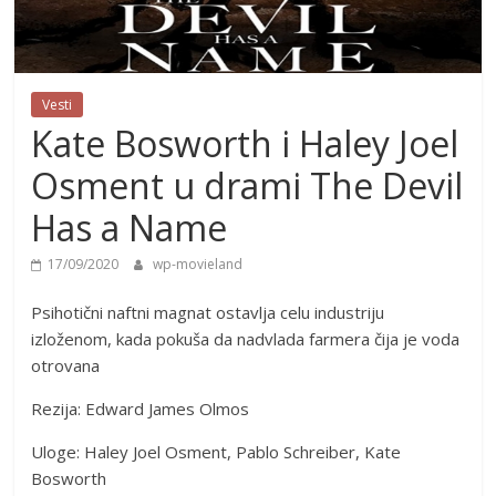
Vesti
Kate Bosworth i Haley Joel
Osment u drami The Devil
Has a Name
17/09/2020
wp-movieland
Psihotični naftni magnat ostavlja celu industriju
izloženom, kada pokuša da nadvlada farmera čija je voda
otrovana
Rezija: Edward James Olmos
Uloge: Haley Joel Osment, Pablo Schreiber, Kate
Bosworth