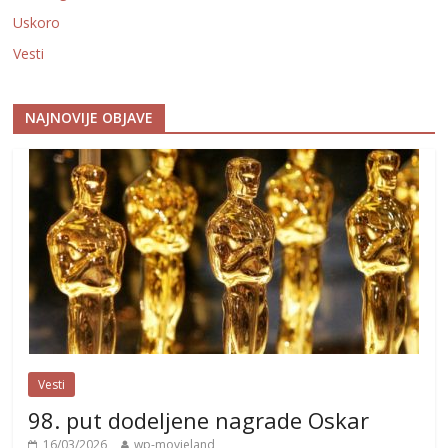
Uskoro
Vesti
NAJNOVIJE OBJAVE
Vesti
98. put dodeljene nagrade Oskar
16/03/2026
wp-movieland