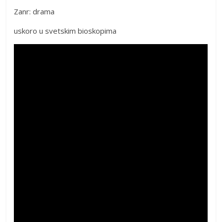
Zanr: drama
uskoro u svetskim bioskopima