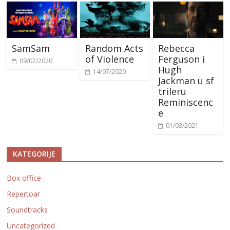
SamSam
Random Acts
Rebecca
of Violence
Ferguson i
09/07/2020
Hugh
14/07/2020
Jackman u sf
trileru
Reminiscenc
e
01/03/2021
KATEGORIJE
Box office
Repertoar
Soundtracks
Uncategorized