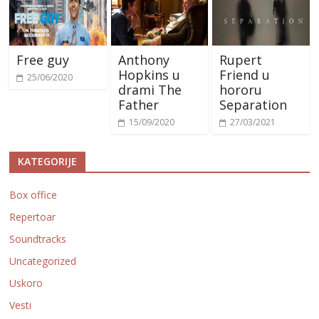
Free guy
Anthony
Rupert
Hopkins u
Friend u
25/06/2020
drami The
hororu
Father
Separation
15/09/2020
27/03/2021
KATEGORIJE
Box office
Repertoar
Soundtracks
Uncategorized
Uskoro
Vesti