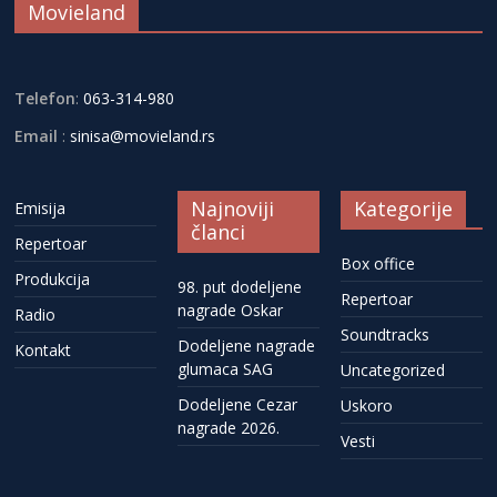
Movieland
Telefon
:
063-314-980
Email
:
sinisa@movieland.rs
Najnoviji
Kategorije
Emisija
članci
Repertoar
Box office
Produkcija
98. put dodeljene
Repertoar
nagrade Oskar
Radio
Soundtracks
Dodeljene nagrade
Kontakt
glumaca SAG
Uncategorized
Dodeljene Cezar
Uskoro
nagrade 2026.
Vesti