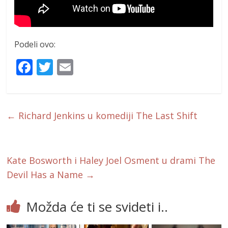
Podeli ovo:
F
T
E
ac
w
m
e
itt
ai
b
er
l
←
Richard Jenkins u komediji The Last Shift
o
o
k
Kate Bosworth i Haley Joel Osment u drami The
Devil Has a Name
→
Možda će ti se svideti i..