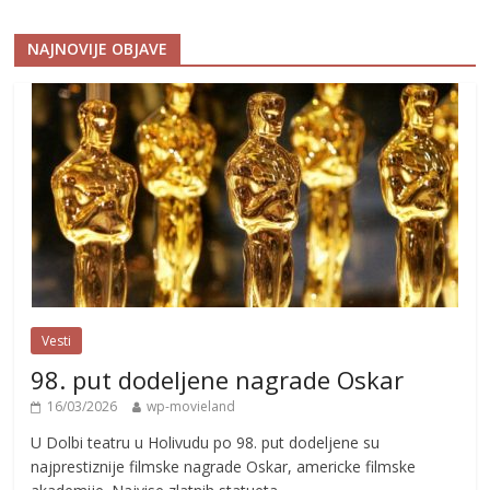
NAJNOVIJE OBJAVE
Vesti
98. put dodeljene nagrade Oskar
16/03/2026
wp-movieland
U Dolbi teatru u Holivudu po 98. put dodeljene su
najprestiznije filmske nagrade Oskar, americke filmske