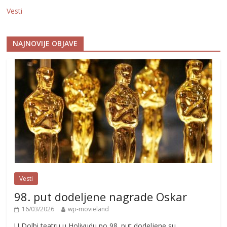
Vesti
NAJNOVIJE OBJAVE
Vesti
98. put dodeljene nagrade Oskar
16/03/2026
wp-movieland
U Dolbi teatru u Holivudu po 98. put dodeljene su