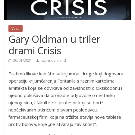
Vesti
Gary Oldman u triler
drami Crisis
30/01/2021
wp-movieland
Pratimo likove kao što su krijumčar droge koji dogovara
operaciju krijumčarenja Fentanila s raznim kartelima,
arhitekta koja se odvikava od zavisnosti o Oksikodonu i
ujedno pokušava da pronadje odgovore o nestanku
njenog sina, i fakultetski profesor koji se bori s
neočekivanim otkrićem o svom poslodavcu,
farmaceutskoj firmi koja na tržište stavlja nove tablete
protiv bolova, koje „ne stvaraju zavisnost“.