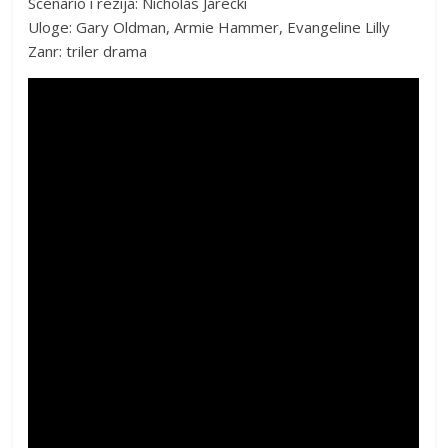
Scenario i rezija: Nicholas Jarecki
Uloge: Gary Oldman, Armie Hammer, Evangeline Lilly
Zanr: triler drama