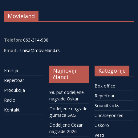
Movieland
Telefon
:
063-314-980
Email
:
sinisa@movieland.rs
Najnoviji
Kategorije
Emisija
članci
Repertoar
Box office
Produkcija
98. put dodeljene
Repertoar
nagrade Oskar
Radio
Soundtracks
Dodeljene nagrade
Kontakt
glumaca SAG
Uncategorized
Dodeljene Cezar
Uskoro
nagrade 2026.
Vesti