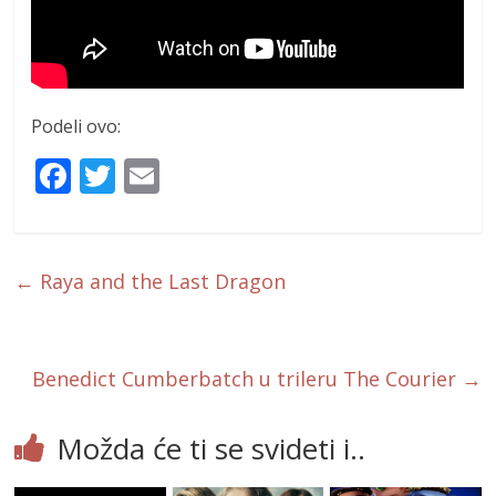
Podeli ovo:
F
T
E
ac
w
m
e
itt
ai
b
er
l
←
Raya and the Last Dragon
o
o
k
Benedict Cumberbatch u trileru The Courier
→
Možda će ti se svideti i..