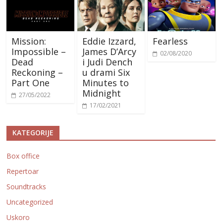
Mission:
Eddie Izzard,
Fearless
Impossible –
James D’Arcy
02/08/2020
Dead
i Judi Dench
Reckoning –
u drami Six
Part One
Minutes to
Midnight
27/05/2022
17/02/2021
KATEGORIJE
Box office
Repertoar
Soundtracks
Uncategorized
Uskoro