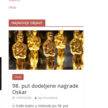
Vesti
NAJNOVIJE OBJAVE
Vesti
98. put dodeljene nagrade
Oskar
16/03/2026
wp-movieland
U Dolbi teatru u Holivudu po 98. put