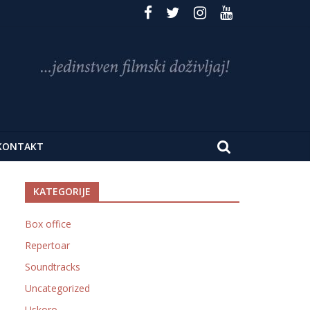
KONTAKT
KATEGORIJE
Box office
Repertoar
Soundtracks
Uncategorized
Uskoro