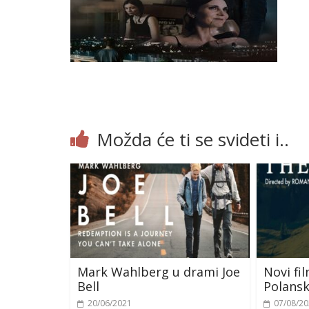
Možda će ti se svideti i..
Mark Wahlberg u drami Joe
Novi f
Bell
Polansk
20/06/2021
07/08/2