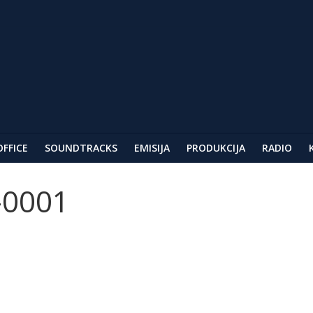
ar
AG
festivala u Berlinu
OFFICE
SOUNDTRACKS
EMISIJA
PRODUKCIJA
RADIO
-0001