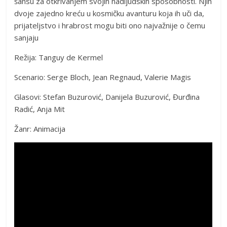
šansu za otkrivanjem svojih nadljudskih sposobnosti. Njih
dvoje zajedno kreću u kosmičku avanturu koja ih uči da,
prijateljstvo i hrabrost mogu biti ono najvažnije o čemu
sanjaju
Režija: Tanguy de Kermel
Scenario: Serge Bloch, Jean Regnaud, Valerie Magis
Glasovi: Stefan Buzurović, Danijela Buzurović, Đurđina
Radić, Anja Mit
Žanr: Animacija