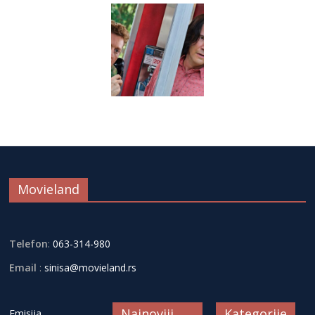
Movieland
Telefon
:
063-314-980
Email
:
sinisa@movieland.rs
Najnoviji
Kategorije
Emisija