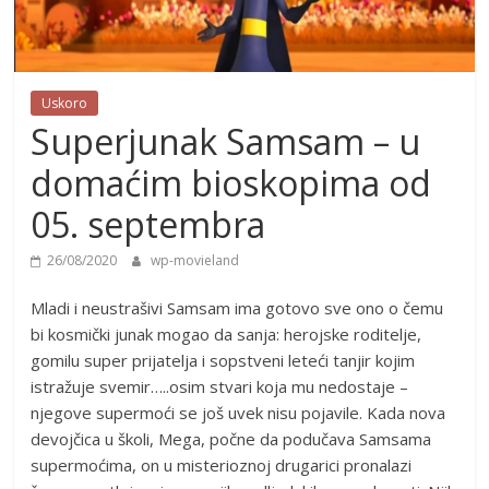
Uskoro
Superjunak Samsam – u
domaćim bioskopima od
05. septembra
26/08/2020
wp-movieland
Mladi i neustrašivi Samsam ima gotovo sve ono o čemu
bi kosmički junak mogao da sanja: herojske roditelje,
gomilu super prijatelja i sopstveni leteći tanjir kojim
istražuje svemir…..osim stvari koja mu nedostaje –
njegove supermoći se još uvek nisu pojavile. Kada nova
devojčica u školi, Mega, počne da podučava Samsama
supermoćima, on u misterioznoj drugarici pronalazi