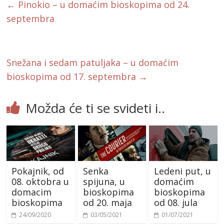
b
er
l
←
Pinokio – u domaćim bioskopima od 24.
o
septembra
o
k
Snežana i sedam patuljaka – u domaćim
bioskopima od 17. septembra
→
Možda će ti se svideti i..
Pokajnik, od
Senka
Ledeni put, u
08. oktobra u
spijuna, u
domaćim
domacim
bioskopima
bioskopima
bioskopima
od 20. maja
od 08. jula
24/09/2020
03/05/2021
01/07/2021