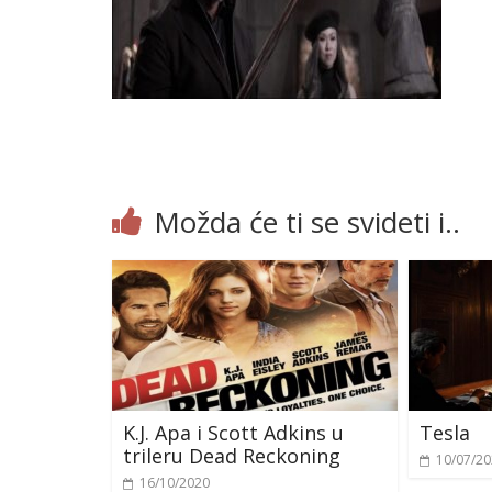
Možda će ti se svideti i..
K.J. Apa i Scott Adkins u
Tesla
trileru Dead Reckoning
10/07/2
16/10/2020