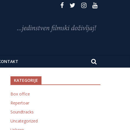
KONTAKT
KATEGORIJE
Box office
Repertoar
Soundtracks
Uncategorized
Uskoro