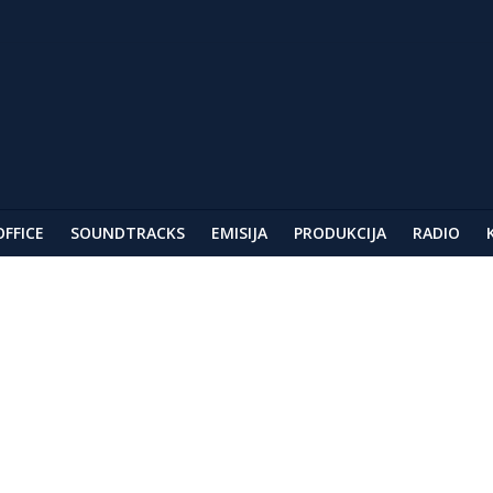
ar
AG
festivala u Berlinu
OFFICE
SOUNDTRACKS
EMISIJA
PRODUKCIJA
RADIO