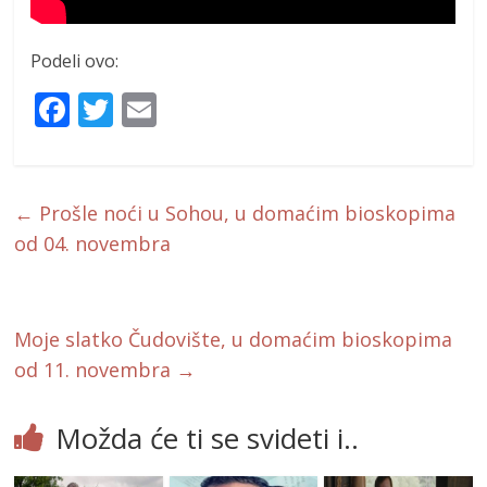
Podeli ovo:
F
T
E
ac
w
m
e
itt
ai
b
er
l
←
Prošle noći u Sohou, u domaćim bioskopima
o
od 04. novembra
o
k
Moje slatko Čudovište, u domaćim bioskopima
od 11. novembra
→
Možda će ti se svideti i..