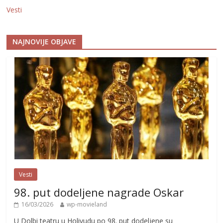
Vesti
NAJNOVIJE OBJAVE
Vesti
98. put dodeljene nagrade Oskar
16/03/2026
wp-movieland
U Dolbi teatru u Holivudu po 98. put dodeljene su