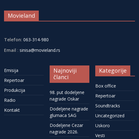
Movieland
Telefon
:
063-314-980
Email
:
sinisa@movieland.rs
Najnoviji
Kategorije
Emisija
članci
Repertoar
Box office
Produkcija
98. put dodeljene
Repertoar
nagrade Oskar
Radio
Soundtracks
Dodeljene nagrade
Kontakt
glumaca SAG
Uncategorized
Dodeljene Cezar
Uskoro
nagrade 2026.
Vesti