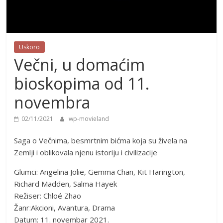
Uskoro
Večni, u domaćim
bioskopima od 11.
novembra
02/11/2021
wp-movieland
Saga o Večnima, besmrtnim bićma koja su živela na
Zemlji i oblikovala njenu istoriju i civilizacije
Glumci: Angelina Jolie, Gemma Chan, Kit Harington,
Richard Madden, Salma Hayek
Režiser: Chloé Zhao
Žanr:Akcioni, Avantura, Drama
Datum: 11. novembar 2021.