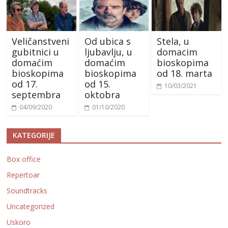
Veličanstveni
Od ubica s
Stela, u
gubitnici u
ljubavlju, u
domacim
domaćim
domaćim
bioskopima
bioskopima
bioskopima
od 18. marta
od 17.
od 15.
10/03/2021
septembra
oktobra
04/09/2020
01/10/2020
KATEGORIJE
Box office
Repertoar
Soundtracks
Uncategorized
Uskoro