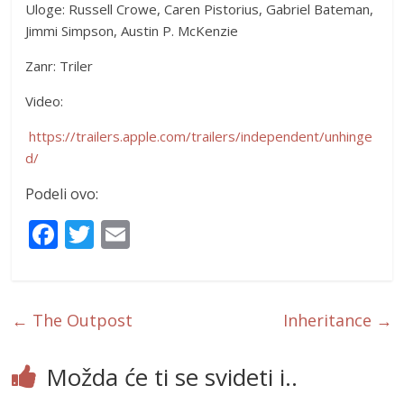
Uloge: Russell Crowe, Caren Pistorius, Gabriel Bateman,
Jimmi Simpson, Austin P. McKenzie
Zanr: Triler
Video:
https://trailers.apple.com/trailers/independent/unhinge
d/
Podeli ovo:
F
T
E
ac
w
m
e
itt
ai
b
er
l
←
The Outpost
Inheritance
→
o
o
Možda će ti se svideti i..