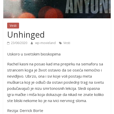
Vesti
Unhinged
23/06/2020
wp-movieland
Vesti
Uskoro u svetskim bioskopima
Rachel kasni na posao kad ima prepirku na semaforu sa
strancem koga je život ostavio da se oseća nemoćno i
nevidljivo. Ubrzo, ona i svi koje voli postaju meta
muškarca koji je odluči da ostavi poslednji trag na svetu
podučavajući je nizu smrtonosnih lekcija. Sledi opasna
igra mačke i miša koja dokazuje da nikad ne znate koliko
ste bliski nekome ko je na ivici nervnog sloma.
Rezija: Derrick Borte