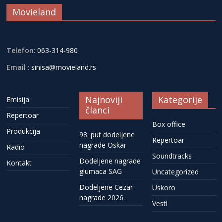
Movieland
Telefon
:
063-314-980
Email
:
sinisa@movieland.rs
Najnoviji
Kategorije
Emisija
članci
Repertoar
Box office
Produkcija
98. put dodeljene
Repertoar
nagrade Oskar
Radio
Soundtracks
Dodeljene nagrade
Kontakt
glumaca SAG
Uncategorized
Dodeljene Cezar
Uskoro
nagrade 2026.
Vesti