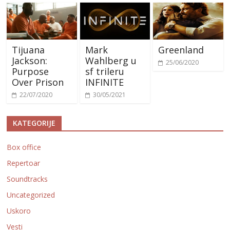
k
Tijuana
Mark
Greenland
Jackson:
Wahlberg u
25/06/2020
Purpose
sf trileru
Over Prison
INFINITE
22/07/2020
30/05/2021
KATEGORIJE
Box office
Repertoar
Soundtracks
Uncategorized
Uskoro
Vesti