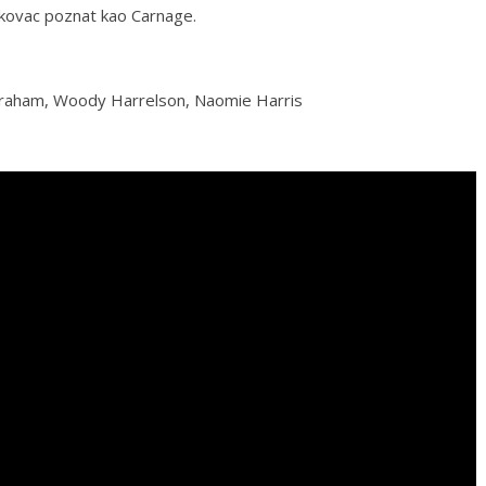
ikovac poznat kao Carnage.
Graham, Woody Harrelson, Naomie Harris