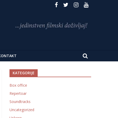
KONTAKT
KATEGORIJE
Box office
Repertoar
Soundtracks
Uncategorized
Uskoro