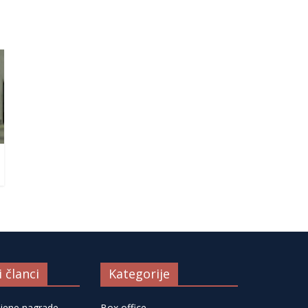
i članci
Kategorije
ljene nagrade
Box office