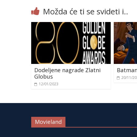
Možda će ti se svideti i..
Dodeljene nagrade Zlatni
Batman:
Globus
20/11/2
12/01/2023
Movieland