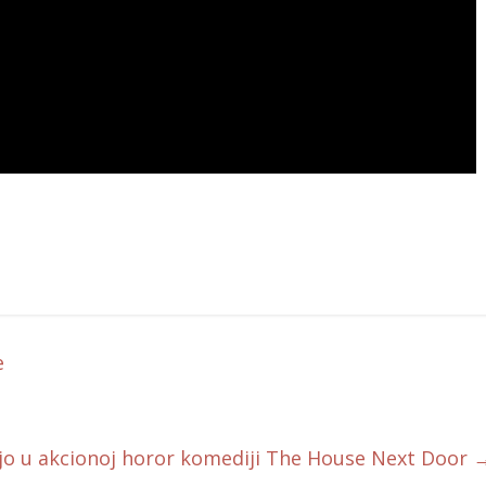
e
jo u akcionoj horor komediji The House Next Door