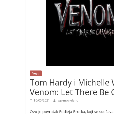
Vesti
Tom Hardy i Michelle W
Venom: Let There Be 
10/05/2021
wp-movieland
Ovo je povratak Eddieja Brocka, koji se suočava 