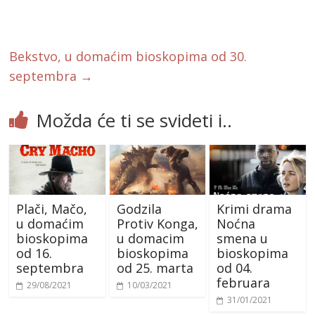
o
k
Bekstvo, u domaćim bioskopima od 30.
septembra
→
Možda će ti se svideti i..
Plači, Mačo,
Godzila
Krimi drama
u domaćim
Protiv Konga,
Noćna
bioskopima
u domacim
smena u
od 16.
bioskopima
bioskopima
septembra
od 25. marta
od 04.
februara
29/08/2021
10/03/2021
31/01/2021