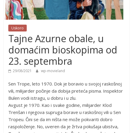
Uskoro
Tajne Azurne obale, u
domaćim bioskopima od
23. septembra
29/08/2021
wp-movieland
Sen Trope, leto 1970. Dok je boravio u svojoj raskošnoj
vili, milijarder počinje da dobija preteća pisma. Inspektor
Bulen vodi istragu, u dobru i u zlu.
Avgust je 1970. Kao i svake godine, milijarder Klod
Trenšan i njegova supruga borave u raskošnoj vili u Sen
Tropeu. Čini se da im ništa ne može pokvariti dobro
raspoloženje. No, uveren da je žrtva pokušaja ubistva,