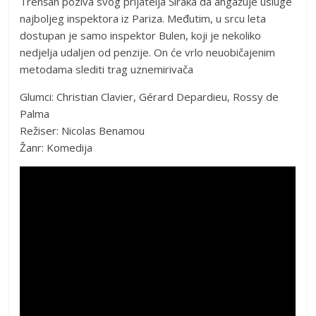
Trenšan poziva svog prijatelja Širaka da angažuje usluge
najboljeg inspektora iz Pariza. Međutim, u srcu leta
dostupan je samo inspektor Bulen, koji je nekoliko
nedjelja udaljen od penzije. On će vrlo neuobičajenim
metodama slediti trag uznemirivača
Glumci: Christian Clavier, Gérard Depardieu, Rossy de
Palma
Režiser: Nicolas Benamou
Žanr: Komedija