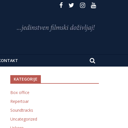
KONTAKT
KATEGORIJE
Box office
Repertoar
Soundtracks
Uncategorized
Uskoro