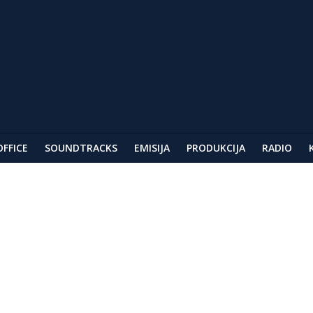
ar
AG
festivala u Berlinu
OFFICE
SOUNDTRACKS
EMISIJA
PRODUKCIJA
RADIO