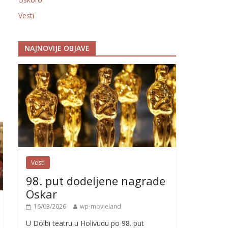
Vesti
NAJNOVIJE OBJAVE
Vesti
98. put dodeljene nagrade
Oskar
16/03/2026
wp-movieland
U Dolbi teatru u Holivudu po 98. put