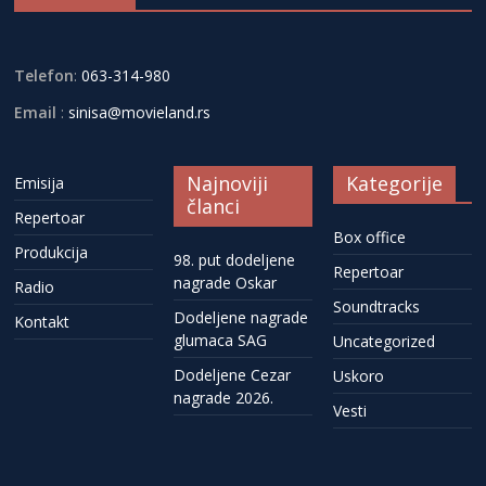
Telefon
:
063-314-980
Email
:
sinisa@movieland.rs
Najnoviji
Kategorije
Emisija
članci
Repertoar
Box office
Produkcija
98. put dodeljene
Repertoar
nagrade Oskar
Radio
Soundtracks
Dodeljene nagrade
Kontakt
glumaca SAG
Uncategorized
Dodeljene Cezar
Uskoro
nagrade 2026.
Vesti