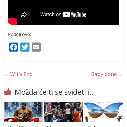
Podeli ovo:
F
T
E
ac
w
m
e
itt
ai
b
er
l
←
Wit’s End
Baby done
→
o
o
Možda će ti se svideti i..
k