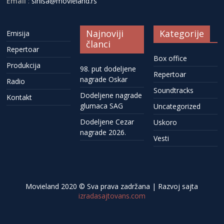
Email
:
sinisa@movieland.rs
Najnoviji
Kategorije
Emisija
članci
Repertoar
Box office
Produkcija
98. put dodeljene
Repertoar
nagrade Oskar
Radio
Soundtracks
Dodeljene nagrade
Kontakt
glumaca SAG
Uncategorized
Dodeljene Cezar
Uskoro
nagrade 2026.
Vesti
Movieland 2020 © Sva prava zadržana | Razvoj sajta
izradasajtovans.com