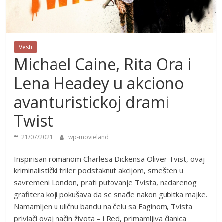
Vesti
Michael Caine, Rita Ora i
Lena Headey u akciono
avanturistickoj drami
Twist
21/07/2021
wp-movieland
Inspirisan romanom Charlesa Dickensa Oliver Tvist, ovaj
kriminalistički triler podstaknut akcijom, smešten u
savremeni London, prati putovanje Tvista, nadarenog
grafitera koji pokušava da se snađe nakon gubitka majke.
Namamljen u uličnu bandu na čelu sa Faginom, Tvista
privlači ovaj način života – i Red, primamljiva članica