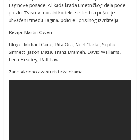
Faginove posade. Ali kada krađa umetničkog dela pođe
po zlu, Tvistov moralni kodeks se testira pošto je
uhvaćen između Fagina, policije i prisilnog izvršitelja
Rezija: Martin Owen
Uloge: Michael Caine, Rita Ora, Noel Clarke, Sophie
Simnett, Jason Maza, Franz Drameh, David Walliams,
Lena Headey, Raff Law
Zanr: Akciono avanturisticka drama