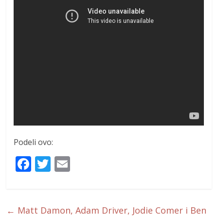
Podeli ovo:
F
T
E
ac
w
m
e
itt
ai
b
er
l
←
Matt Damon, Adam Driver, Jodie Comer i Ben