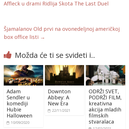
o
Affleck u drami Ridlija Skota The Last Duel
o
k
Šjamalanov Old prvi na ovonedeljnoj američkoj
box office listi
→
Možda će ti se svideti i..
Adam
Downton
ODRŽI SVET,
Sendler u
Abbey: A
PODRŽI FILM,
komediji
New Era
kreativna
Hubie
akcija mladih
22/11/2021
Halloween
filmskih
stvaralaca
10/09/2020
17/02/2021