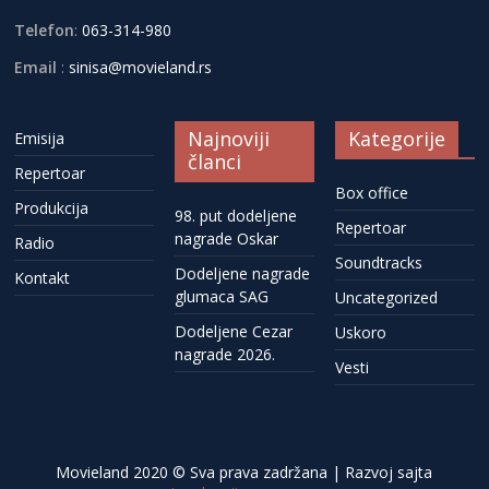
Telefon
:
063-314-980
Email
:
sinisa@movieland.rs
Najnoviji
Kategorije
Emisija
članci
Repertoar
Box office
Produkcija
98. put dodeljene
Repertoar
nagrade Oskar
Radio
Soundtracks
Dodeljene nagrade
Kontakt
glumaca SAG
Uncategorized
Dodeljene Cezar
Uskoro
nagrade 2026.
Vesti
Movieland 2020 © Sva prava zadržana | Razvoj sajta