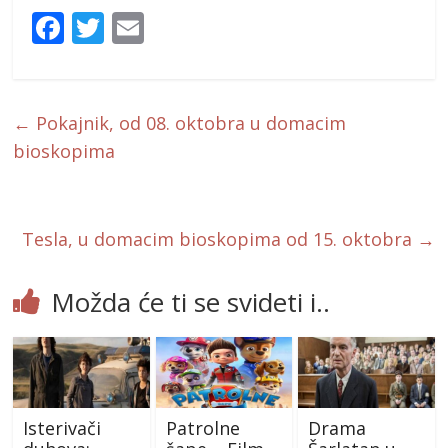
F
T
E
ac
w
m
e
itt
ai
b
er
l
←
Pokajnik, od 08. oktobra u domacim
o
bioskopima
o
k
Tesla, u domacim bioskopima od 15. oktobra
→
Možda će ti se svideti i..
Isterivači
Patrolne
Drama