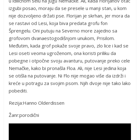
u idiličnom selu na jugu Nemačke. Ali, kada Florijanov otac
izgubi posao, moraju da se presele u manji stan, u kom
nije dozvoljeno držati pse. Florijan je skrhan, jer mora da
se rastavi od Lesi, koja biva predata grofu fon
Šprengelu. Oni putuju na Severno more zajedno sa
grofovom dvanaestogodišnjom unukom, Prisilom.
Međutim, kada grof pokaže svoje pravo, zlo lice i kad se
Lesi oseti veoma ugroženom, ona koristi priliku da
pobegne i otpočne svoju avanturu, putovanje preko cele
Nemačke, kako bi pronašla Floa. Ali, nije Lesi jedina koja
se otišla na putovanje. Ni Flo nije mogao više da izdrži i
kreće u potragu za svojim psom. Njih dvoje nije tako lako
pobediti.
Rezija:Hanno Olderdissen
Žanr:porodični