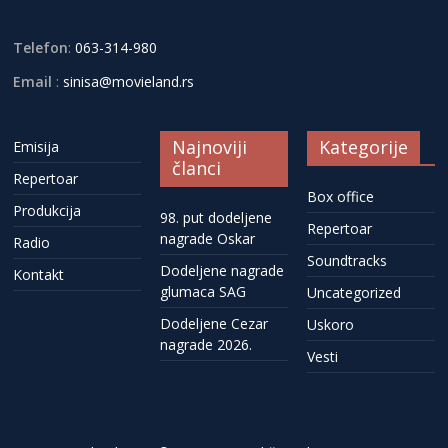
Telefon
:
063-314-980
Email
:
sinisa@movieland.rs
Najnoviji
Kategorije
Emisija
članci
Repertoar
Box office
Produkcija
98. put dodeljene
Repertoar
nagrade Oskar
Radio
Soundtracks
Dodeljene nagrade
Kontakt
glumaca SAG
Uncategorized
Dodeljene Cezar
Uskoro
nagrade 2026.
Vesti