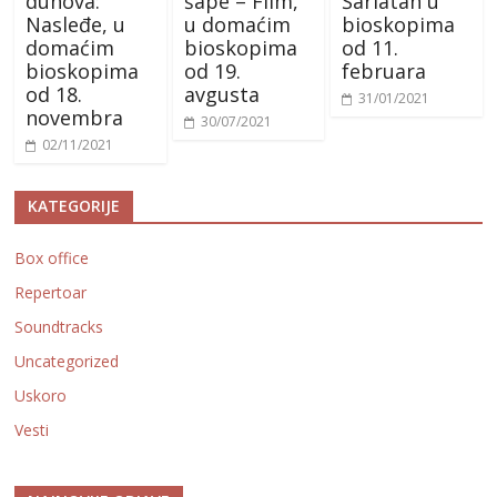
duhova:
šape – Film,
Šarlatan u
Nasleđe, u
u domaćim
bioskopima
domaćim
bioskopima
od 11.
bioskopima
od 19.
februara
od 18.
avgusta
31/01/2021
novembra
30/07/2021
02/11/2021
KATEGORIJE
Box office
Repertoar
Soundtracks
Uncategorized
Uskoro
Vesti