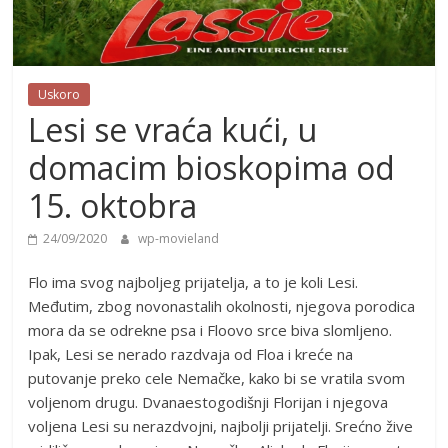
Uskoro
Lesi se vraća kući, u
domacim bioskopima od
15. oktobra
24/09/2020
wp-movieland
Flo ima svog najboljeg prijatelja, a to je koli Lesi.
Međutim, zbog novonastalih okolnosti, njegova porodica
mora da se odrekne psa i Floovo srce biva slomljeno.
Ipak, Lesi se nerado razdvaja od Floa i kreće na
putovanje preko cele Nemačke, kako bi se vratila svom
voljenom drugu. Dvanaestogodišnji Florijan i njegova
voljena Lesi su nerazdvojni, najbolji prijatelji. Srećno žive