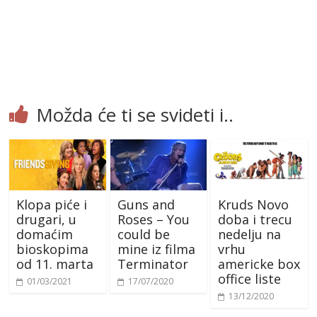
Možda će ti se svideti i..
Klopa piće i
Guns and
Kruds Novo
drugari, u
Roses – You
doba i trecu
domaćim
could be
nedelju na
bioskopima
mine iz filma
vrhu
od 11. marta
Terminator
americke box
office liste
01/03/2021
17/07/2020
13/12/2020