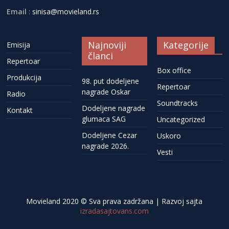
Email
:
sinisa@movieland.rs
Najnoviji
Kategorije
Emisija
članci
Repertoar
Box office
Produkcija
98. put dodeljene
Repertoar
nagrade Oskar
Radio
Soundtracks
Dodeljene nagrade
Kontakt
glumaca SAG
Uncategorized
Dodeljene Cezar
Uskoro
nagrade 2026.
Vesti
Movieland 2020 © Sva prava zadržana | Razvoj sajta
izradasajtovans.com