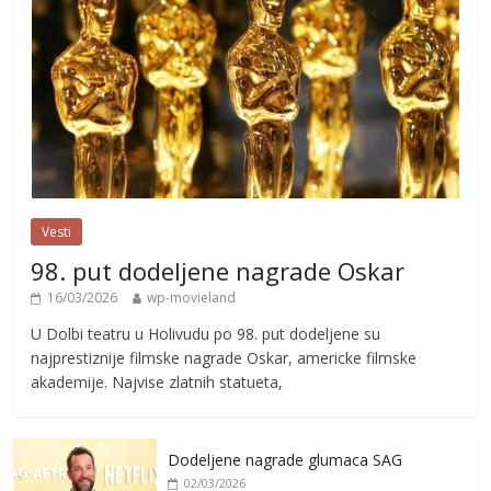
Vesti
98. put dodeljene nagrade Oskar
16/03/2026
wp-movieland
U Dolbi teatru u Holivudu po 98. put dodeljene su
najprestiznije filmske nagrade Oskar, americke filmske
akademije. Najvise zlatnih statueta,
Dodeljene nagrade glumaca SAG
02/03/2026