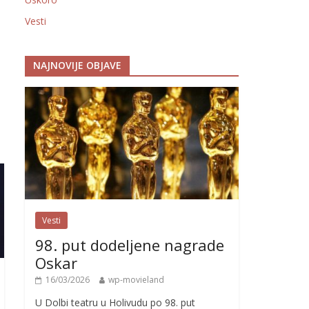
Vesti
NAJNOVIJE OBJAVE
Vesti
98. put dodeljene nagrade
Oskar
16/03/2026
wp-movieland
U Dolbi teatru u Holivudu po 98. put