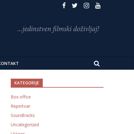
KONTAKT
KATEGORIJE
Box office
Repertoar
Soundtracks
Uncategorized
Uskoro