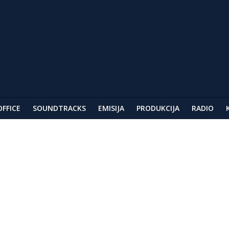
ar
AG
festivala u Berlinu
OFFICE
SOUNDTRACKS
EMISIJA
PRODUKCIJA
RADIO