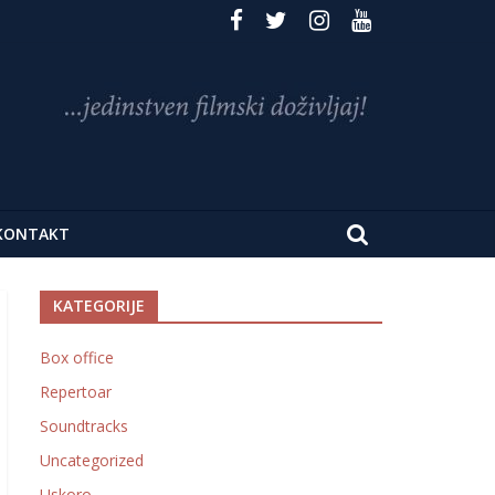
KONTAKT
KATEGORIJE
Box office
Repertoar
Soundtracks
Uncategorized
Uskoro