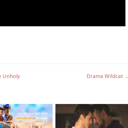
e Unholy
Drama Wildcat