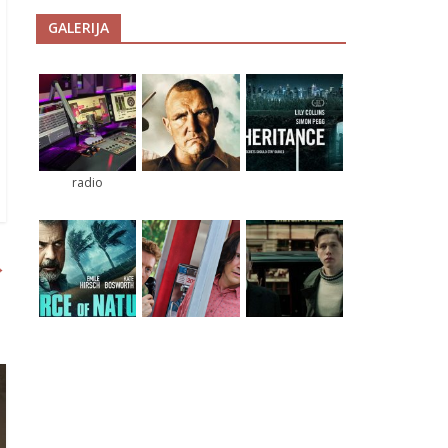
GALERIJA
radio
→