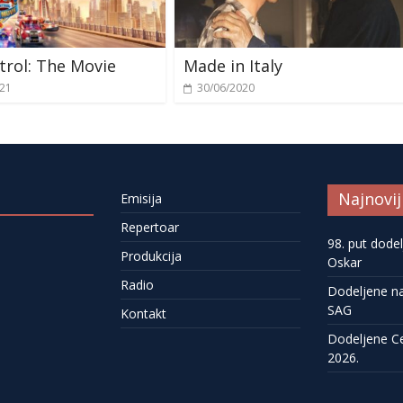
rol: The Movie
Made in Italy
021
30/06/2020
Najnovij
Emisija
Repertoar
98. put dode
Produkcija
Oskar
Radio
Dodeljene n
SAG
Kontakt
Dodeljene C
2026.