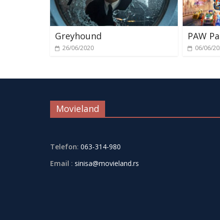
Greyhound
PAW Pat
26/06/2020
06/06/2
Movieland
Telefon
:
063-314-980
Email
:
sinisa@movieland.rs