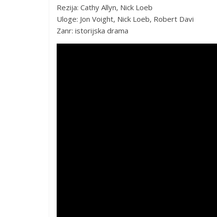
Rezija: Cathy Allyn, Nick Loeb
Uloge: Jon Voight, Nick Loeb, Robert Davi
Zanr: istorijska drama