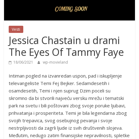
Vesti
Jessica Chastain u drami
The Eyes Of Tammy Faye
18/06/2021
wp-movieland
Intiman pogled na izvanredan uspon, pad i iskupljenje
televangeliste Temi Fej Bejker. Sedamdesetih i
osamdesetih, Temi i njen suprug Dzim poceli su
skromno da bi stvorili najveću versku mrežu i tematski
park na svetu i bili poštovani zbog svoje poruke ljubavi,
prihvatanja i prosperiteta. Temi je bila legendarna zbog
svojih trepavica, svog osebujnog pevanja i svoje
nestrpljivosti da zagrli ljude iz svih društvenih slojeva.
Međutim, nedugo zatim finansijske nepravilnosti, spletke