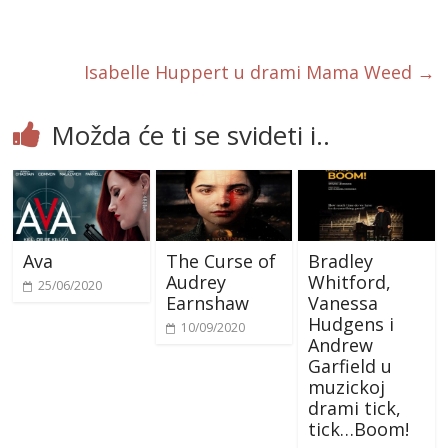
o
k
Isabelle Huppert u drami Mama Weed
→
Možda će ti se svideti i..
Ava
The Curse of
Bradley
Audrey
Whitford,
25/06/2020
Earnshaw
Vanessa
Hudgens i
10/09/2020
Andrew
Garfield u
muzickoj
drami tick,
tick…Boom!