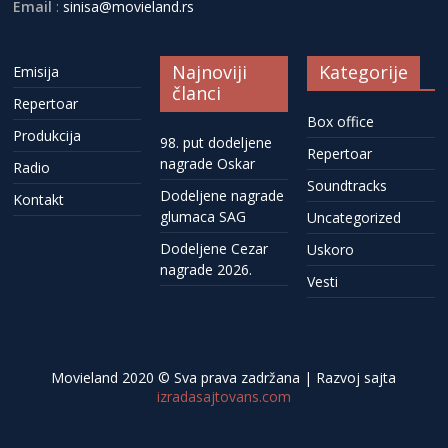
Email
:
sinisa@movieland.rs
Najnoviji
Kategorije
Emisija
članci
Repertoar
Box office
Produkcija
98. put dodeljene
Repertoar
nagrade Oskar
Radio
Soundtracks
Dodeljene nagrade
Kontakt
glumaca SAG
Uncategorized
Dodeljene Cezar
Uskoro
nagrade 2026.
Vesti
Movieland 2020 © Sva prava zadržana | Razvoj sajta
izradasajtovans.com