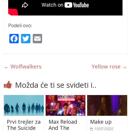
Podeli ovo:
F
T
E
ac
w
m
e
itt
ai
b
er
l
←
Wolfwalkers
Yellow rose
→
o
o
Možda će ti se svideti i..
k
Prvi trejler za
Max Reload
Make up
The Suicide
And The
10/07/2020