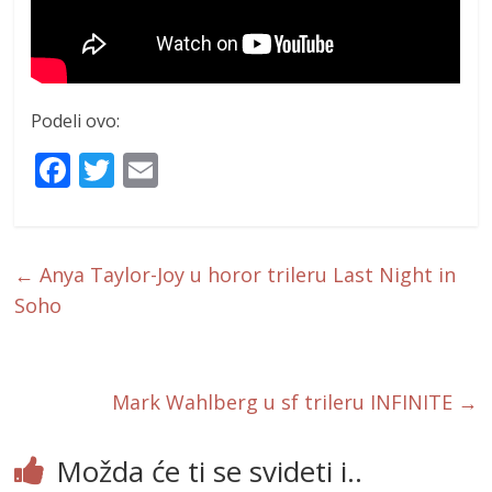
Podeli ovo:
F
T
E
ac
w
m
e
itt
ai
b
er
l
←
Anya Taylor-Joy u horor trileru Last Night in
o
Soho
o
k
Mark Wahlberg u sf trileru INFINITE
→
Možda će ti se svideti i..