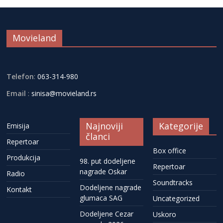
Movieland
Telefon
:
063-314-980
Email
:
sinisa@movieland.rs
Najnoviji
Kategorije
Emisija
članci
Repertoar
Box office
Produkcija
98. put dodeljene
Repertoar
nagrade Oskar
Radio
Soundtracks
Dodeljene nagrade
Kontakt
glumaca SAG
Uncategorized
Dodeljene Cezar
Uskoro