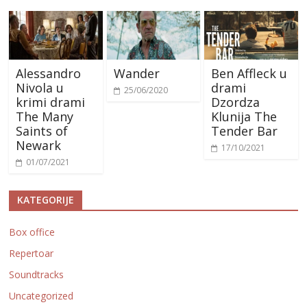
Alessandro
Wander
Ben Affleck u
Nivola u
drami
25/06/2020
krimi drami
Dzordza
The Many
Klunija The
Saints of
Tender Bar
Newark
17/10/2021
01/07/2021
KATEGORIJE
Box office
Repertoar
Soundtracks
Uncategorized