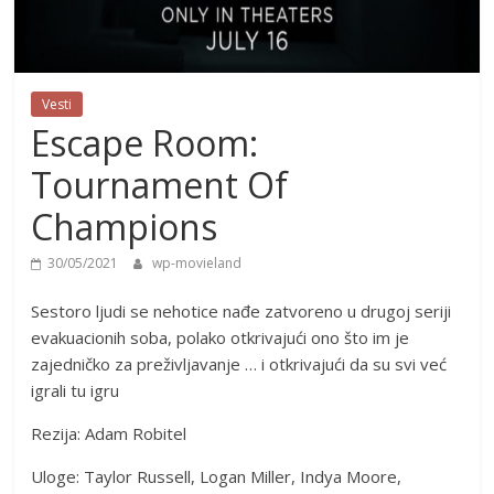
Vesti
Escape Room:
Tournament Of
Champions
30/05/2021
wp-movieland
Sestoro ljudi se nehotice nađe zatvoreno u drugoj seriji
evakuacionih soba, polako otkrivajući ono što im je
zajedničko za preživljavanje … i otkrivajući da su svi već
igrali tu igru
Rezija: Adam Robitel
Uloge: Taylor Russell, Logan Miller, Indya Moore,