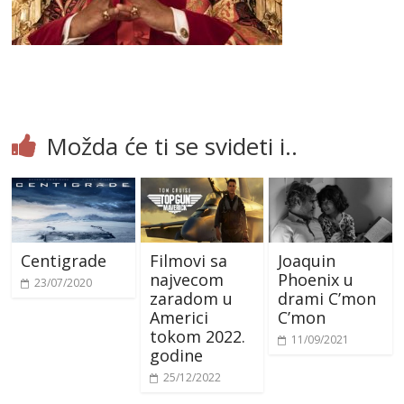
Možda će ti se svideti i..
Centigrade
Filmovi sa
Joaquin
najvecom
Phoenix u
23/07/2020
zaradom u
drami C’mon
Americi
C’mon
tokom 2022.
11/09/2021
godine
25/12/2022