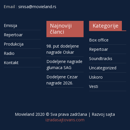
Email
:
sinisa@movieland.rs
Najnoviji
Kategorije
Emisija
članci
Repertoar
Box office
Produkcija
98. put dodeljene
Repertoar
nagrade Oskar
Radio
Soundtracks
Dodeljene nagrade
Kontakt
glumaca SAG
Uncategorized
Dodeljene Cezar
Uskoro
nagrade 2026.
Vesti
Movieland 2020 © Sva prava zadržana | Razvoj sajta
izradasajtovans.com