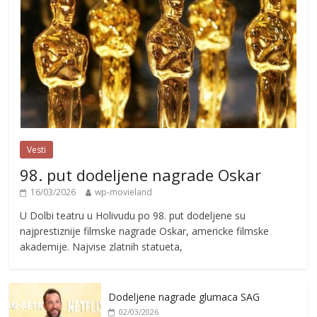
Vesti
98. put dodeljene nagrade Oskar
16/03/2026
wp-movieland
U Dolbi teatru u Holivudu po 98. put dodeljene su
najprestiznije filmske nagrade Oskar, americke filmske
akademije. Najvise zlatnih statueta,
Dodeljene nagrade glumaca SAG
02/03/2026