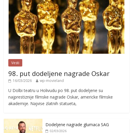
Vesti
98. put dodeljene nagrade Oskar
16/03/2026
wp-movieland
U Dolbi teatru u Holivudu po 98. put dodeljene su
najprestiznije filmske nagrade Oskar, americke filmske
akademije. Najvise zlatnih statueta,
Dodeljene nagrade glumaca SAG
02/03/2026