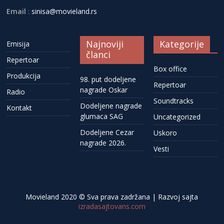
Email
:
sinisa@movieland.rs
Najnoviji
Kategorije
Emisija
članci
Repertoar
Box office
Produkcija
98. put dodeljene
Repertoar
nagrade Oskar
Radio
Soundtracks
Dodeljene nagrade
Kontakt
glumaca SAG
Uncategorized
Dodeljene Cezar
Uskoro
nagrade 2026.
Vesti
Movieland 2020 © Sva prava zadržana | Razvoj sajta
izradasajtovans.com