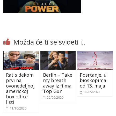
Možda će ti se svideti i..
Rat s dekom
Berlin – Take
Posrtanje, u
prvi na
my breath
bioskopima
ovonedeljnoj
away iz filma
od 13. maja
americkoj
Top Gun
03/05/2021
box office
25/06/2020
listi
11/10/2020