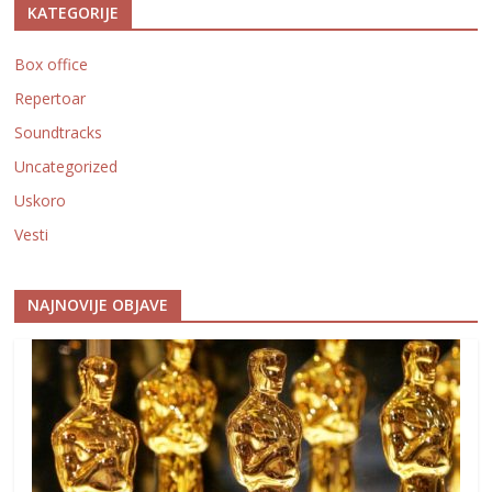
KATEGORIJE
Box office
Repertoar
Soundtracks
Uncategorized
Uskoro
Vesti
NAJNOVIJE OBJAVE