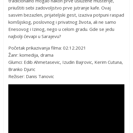
tradicionalno mogao nakon prve uslužene mušterije,
priiuštiti sebi zadovoljstvo prve jutranje kafe. Ovaj
sasvim bezazlen, prijateljski gest, izaziva potpuni raspad
komšijskog, poslovnog i privatnog života, ali ne samo
Enesovog i Izinog, nego u celom gradu. Gde se jedu
najbolji ćevapi u Sarajevu?
Početak prikazivanja filma: 02.12.2021
Žanr: komedija, drama
Glumci: Edib Ahmetasevic, Izudin Bajrovic, Kerim Cutuna,
Branko Djuric
Režiser: Danis Tanovic