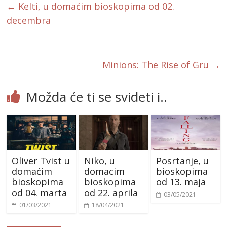
b
er
l
←
Kelti, u domaćim bioskopima od 02.
o
decembra
o
k
Minions: The Rise of Gru
→
Možda će ti se svideti i..
Oliver Tvist u
Niko, u
Posrtanje, u
domaćim
domacim
bioskopima
bioskopima
bioskopima
od 13. maja
od 04. marta
od 22. aprila
03/05/2021
01/03/2021
18/04/2021