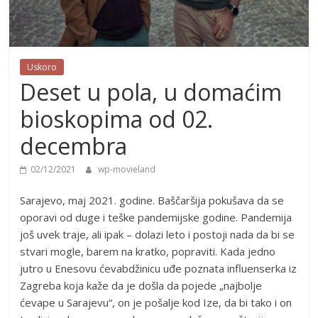
Uskoro
Deset u pola, u domaćim
bioskopima od 02.
decembra
02/12/2021
wp-movieland
Sarajevo, maj 2021. godine. Baščaršija pokušava da se
oporavi od duge i teške pandemijske godine. Pandemija
još uvek traje, ali ipak – dolazi leto i postoji nada da bi se
stvari mogle, barem na kratko, popraviti. Kada jedno
jutro u Enesovu ćevabdžinicu uđe poznata influenserka iz
Zagreba koja kaže da je došla da pojede „najbolje
ćevape u Sarajevu“, on je pošalje kod Ize, da bi tako i on