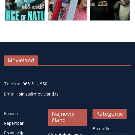
Movieland
Telefon
:
063-314-980
Email
:
sinisa@movieland.rs
Najnoviji
Kategorije
Emisija
članci
Repertoar
Box office
Produkcija
98. put dodeljene