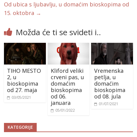
Od ubica s ljubavlju, u domaćim bioskopima od
15. oktobra
→
Možda će ti se svideti i..
TIHO MESTO
Kliford veliki
Vremenska
2, u
crveni pas, u
petlja, u
bioskopima
domaćim
domaćim
od 27. maja
bioskopima
bioskopima
od 06.
od 08. jula
03/05/2021
januara
01/07/2021
05/01/2022
KATEGORIJE