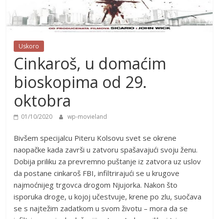
Uskoro
Cinkaroš, u domaćim
bioskopima od 29.
oktobra
01/10/2020
wp-movieland
Bivšem specijalcu Piteru Kolsovu svet se okrene
naopačke kada završi u zatvoru spašavajući svoju ženu.
Dobija priliku za prevremno puštanje iz zatvora uz uslov
da postane cinkaroš FBI, infiltrirajući se u krugove
najmoćnijeg trgovca drogom Njujorka. Nakon što
isporuka droge, u kojoj učestvuje, krene po zlu, suočava
se s najtežim zadatkom u svom životu – mora da se