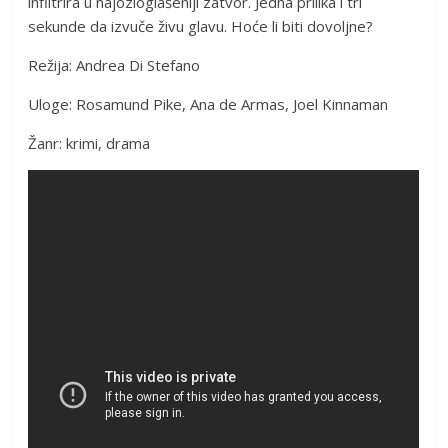
infiltrira u najozloglašeniji zatvor. Jedna prilika i tri
sekunde da izvuče živu glavu. Hoće li biti dovoljne?
Režija: Andrea Di Stefano
Uloge: Rosamund Pike, Ana de Armas, Joel Kinnaman
Žanr: krimi, drama