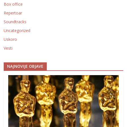
Box office
Repertoar
Soundtracks
Uncategorized
Uskoro
Vesti
NAJNOVIJE OBJAVE