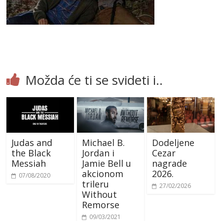
Možda će ti se svideti i..
Judas and
Michael B.
Dodeljene
the Black
Jordan i
Cezar
Messiah
Jamie Bell u
nagrade
akcionom
2026.
07/08/2020
trileru
27/02/2026
Without
Remorse
09/03/2021