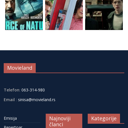
Movieland
Telefon
:
063-314-980
Email
:
sinisa@movieland.rs
Najnoviji
Kategorije
Emisija
članci
Repertoar