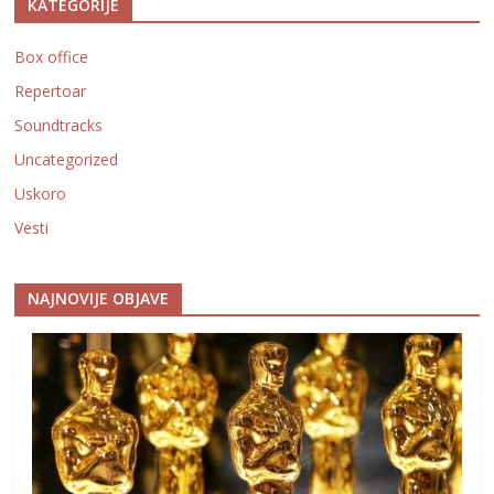
KATEGORIJE
Box office
Repertoar
Soundtracks
Uncategorized
Uskoro
Vesti
NAJNOVIJE OBJAVE