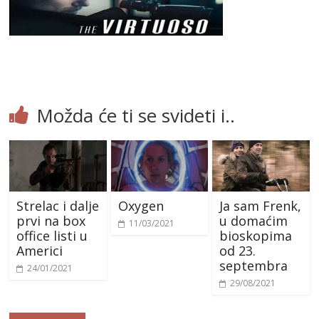
Možda će ti se svideti i..
Strelac i dalje
Oxygen
Ja sam Frenk,
prvi na box
u domaćim
11/03/2021
office listi u
bioskopima
Americi
od 23.
septembra
24/01/2021
29/08/2021