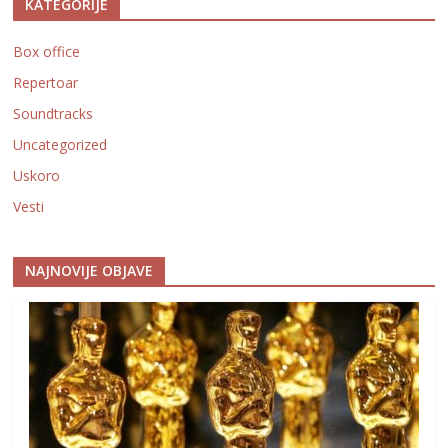
KATEGORIJE
Box office
Repertoar
Soundtracks
Uncategorized
Uskoro
Vesti
NAJNOVIJE OBJAVE