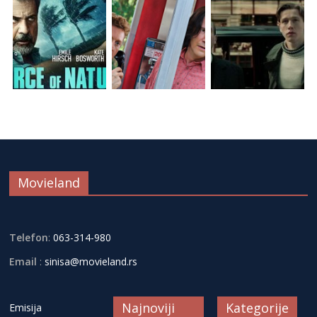
Movieland
Telefon
:
063-314-980
Email
:
sinisa@movieland.rs
Najnoviji
Kategorije
Emisija