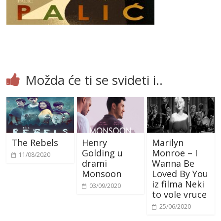
Možda će ti se svideti i..
The Rebels
Henry
Marilyn
Golding u
Monroe – I
11/08/2020
drami
Wanna Be
Monsoon
Loved By You
iz filma Neki
03/09/2020
to vole vruce
25/06/2020