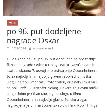
Vesti
po 96. put dodeljene
nagrade Oskar
11/03/2024
wp-movieland
U Los Anđelesu su po 96. put dodeljene najprestižnije
filmske nagrade Oskar u Dolby teatru. Najviše zlatnih
statua, ukupno 7. osvojilo je ostvarenje Oppenheimer, i
to za najbolji film, najbolju glavnu i sporednu mušku
ulogu, najbolju montažu, fotografiju, originalnu muziku i
najbolju režiju (Kristofer Nolan). Oskara za glavnu mušku
ulogu dobio je Cillian Murphy, za ulogu u filmu
Oppenheimer, a za najbolju glavnu žensku ulogu,
nagradjena je Emma Stone, za rolu u filmu Poor Things.