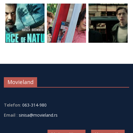
Movieland
Telefon
:
063-314-980
Email
:
sinisa@movieland.rs