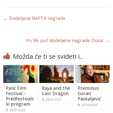
ac
w
m
e
itt
ai
b
er
l
←
Dodeljene BAFTA nagrade
o
o
k
Po 96. put dodeljene nagrade Oskar
→
Možda će ti se svideti i..
Palić Film
Raya and the
Preminuo
Festival –
Last Dragon
Goran
Predfestivals
Paskaljević
26/01/2021
ki program
25/09/2020
03/07/2023